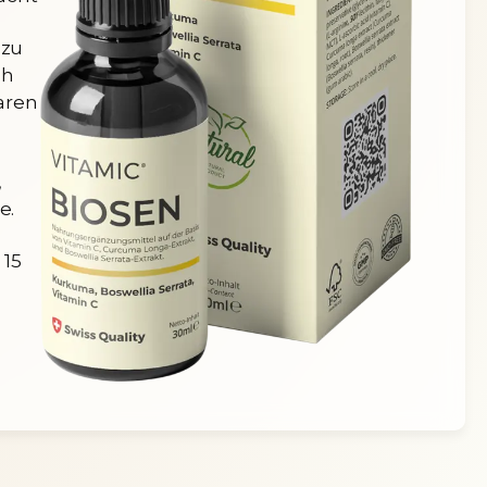
 zu
ch
aren
,
e.
 15