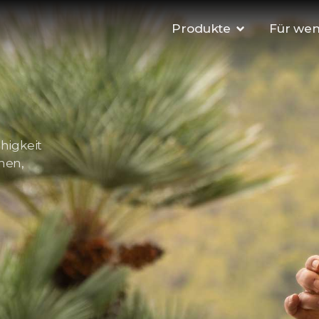
Produkte
Für we
higkeit
hen,