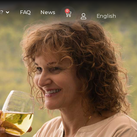
0
n?
FAQ
News
English