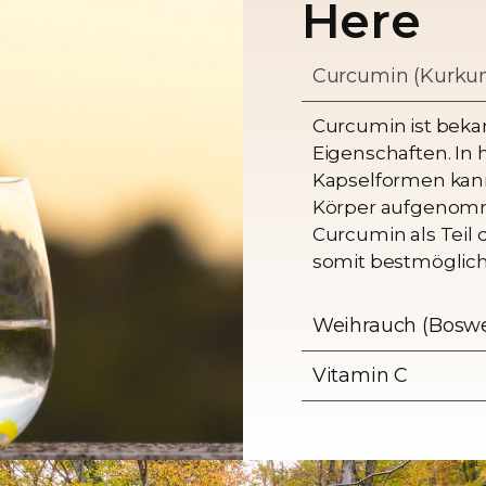
Here
Curcumin (Kurkum
Curcumin ist bekan
Eigenschaften. In
Kapselformen kan
Körper aufgenomm
Curcumin als Teil 
somit bestmöglich
Weihrauch (Boswel
Vitamin C