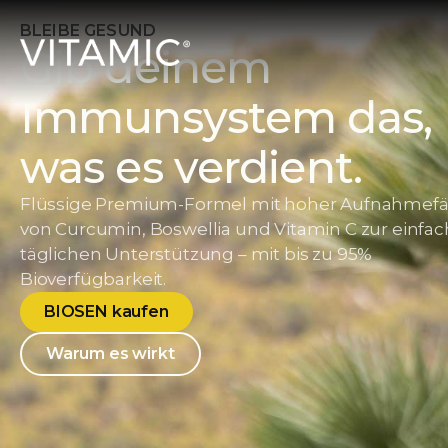
BLEIBE GESUND
Gib deinem
Immunsystem das,
was es verdient.
Flüssige Premium-Formel mit hoher Aufnahmefä
von Curcumin, Boswellia und Vitamin C zur einfac
täglichen Unterstützung – mit bis zu 95%
Bioverfügbarkeit.
BIOSEN kaufen
Warum es wirkt