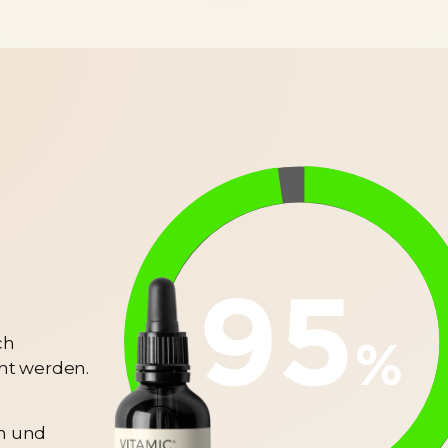
n
ch
ht werden.
m und