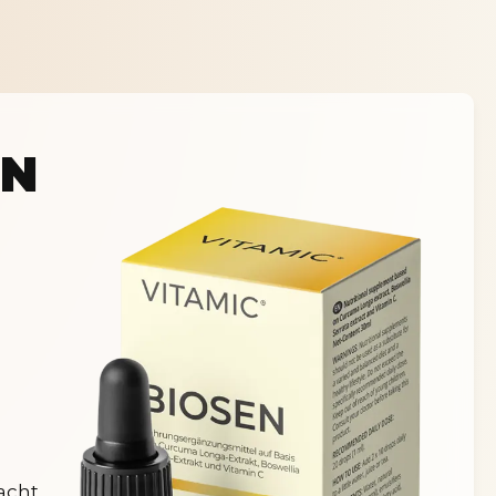
EN
acht