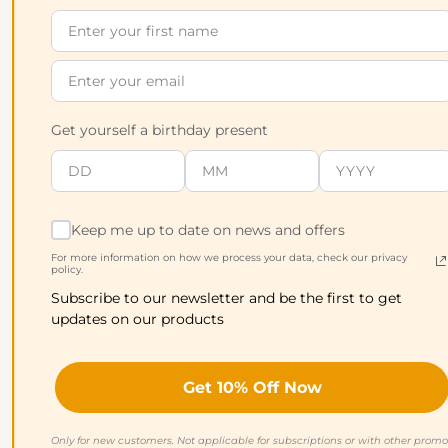
Diabetiker hat zwingend eine Fettleber. Beide
entstehen jedoch häufig auf demselben
entzündlich-metabolischen Boden. Besteht bereits
eine Fettleber, kann sich die Insulinresistenz weiter
verschlechtern. Bleibt dieser Zustand bestehen,
Get yourself a birthday present
kann sich zusätzlich eine Entzündung im
Lebergewebe entwickeln. Im Verlauf sind möglich:
Vernarbung
Leberzirrhose
Keep me up to date on news and offers
in seltenen Fällen ein Leberkarzinom
For more information on how we process your data, check our privacy
policy.
Regelmäßiger Alkoholkonsum kann diesen Prozess
Subscribe to our newsletter and be the first to get
beschleunigen. Die Fettleber ist deshalb ein
updates on our products
Warnsignal.
WAS ZEIGEN DIE LABORWERTE?
Get 10% Off Now
Ein
Nüchternzucker unter 100 mg/dl
gilt als
normal. Ein
HbA1c unter 5,7 %
ebenfalls. Doch
Only for new customers. Not applicable for subscriptions or with other promo