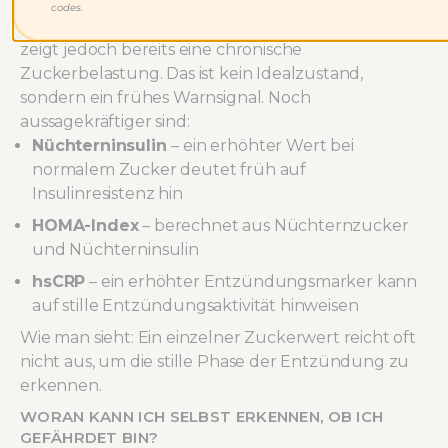
entscheidend ist der Verlauf. Ein
HbA1c von 5,8
codes.
oder 5,9 %
liegt zwar unter der Diabetes-Grenze,
zeigt jedoch bereits eine chronische
Zuckerbelastung. Das ist kein Idealzustand,
sondern ein frühes Warnsignal. Noch
aussagekräftiger sind:
Nüchterninsulin
– ein erhöhter Wert bei
normalem Zucker deutet früh auf
Insulinresistenz hin
HOMA-Index
– berechnet aus Nüchternzucker
und Nüchterninsulin
hsCRP
– ein erhöhter Entzündungsmarker kann
auf stille Entzündungsaktivität hinweisen
Wie man sieht: Ein einzelner Zuckerwert reicht oft
nicht aus, um die stille Phase der Entzündung zu
erkennen.
WORAN KANN ICH SELBST ERKENNEN, OB ICH
GEFÄHRDET BIN?