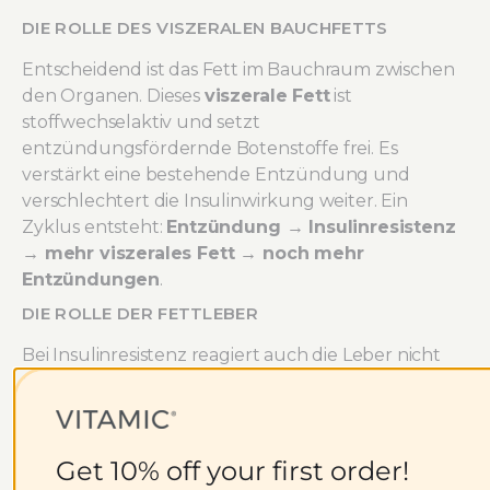
DIE ROLLE DES VISZERALEN BAUCHFETTS
Entscheidend ist das Fett im Bauchraum zwischen
den Organen. Dieses
viszerale Fett
ist
stoffwechselaktiv und setzt
entzündungsfördernde Botenstoffe frei. Es
verstärkt eine bestehende Entzündung und
verschlechtert die Insulinwirkung weiter. Ein
Zyklus entsteht:
Entzündung → Insulinresistenz
→ mehr viszerales Fett → noch mehr
Entzündungen
.
DIE ROLLE DER FETTLEBER
Bei Insulinresistenz reagiert auch die Leber nicht
mehr normal auf Insulin. Sie produziert weiter
Zucker, obwohl bereits genug im Blut vorhanden
ist. Gleichzeitig lagert sie Fett ein. Es entsteht eine
nicht-alkoholische Fettleber. Sie ist meist nicht die
Get 10% off your first order!
alleinige Ursache von Diabetes. Und nicht jeder