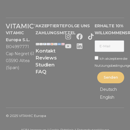
AKZEPTIERTE
FOLGE UNS
ERHALTE 10%
VITAMIC
ZAHLUNGSMITTEL
WILLKOMMENS
Europa S.L.
B04997771
Kontakt
Cap Negret 61
Reviews
Ich akzeptiere die
03590 Altea
Studien
Nutzungsbedingung
(Spain)
FAQ
Senden
Deutsch
English
© 2025 VITAMIC Europa
AGB
Impressum
Cookie-Richtlinie
Datenschutzerklärung