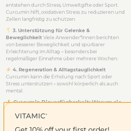
entstehen durch Stress, Umweltgifte oder Sport.
Curcumin hilft, oxidativen Stress zu reduzieren und
Zellen langfristig zu schützen.
3. Unterstützung für Gelenke &
Beweglichkeit
Viele Anwender*innen berichten
von besserer Beweglichkeit und spürbarer
Erleichterung im Alltag – besonders bei
regelmäßiger Einnahme über mehrere Wochen.
4. Regeneration & Alltagstauglichkeit
Curcumin kann die Erholung nach Sport oder
Stress unterstützen – sowohl körperlich als auch
mental.
Curcumin Bioverfügbarkeit: Warum sie
so wichtig ist
Curcumin hat ein Problem: Es wird vom Körper nur
Get 10% off your first order!
schwer aufgenommen. Deshalb ist bei der