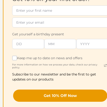
Einnahme von Curcuma-Produkten die
sogenannte Bioverfügbarkeit entscheidend.
WAS BEDEUTET BIOVERFÜGBARKEIT?
Die Bioverfügbarkeit beschreibt, wie viel eines
Wirkstoffs tatsächlich im Blutkreislauf ankommt –
Get yourself a birthday present
und damit im Körper wirken kann.
LÖSUNG VON VITAMIC:
Unsere Produkte Zero Limits® und Biosen®
Keep me up to date on news and offers
wurden mit unserer Smart Release Technology mit
For more information on how we process your data, check our privacy
policy.
Curcumin hergestellt – eine moderne, flüssige
Formulierung, bei der die Bioverfügbarkeit über
Subscribe to our newsletter and be the first to get
updates on our products
95 % liegt. Damit wird deutlich mehr Curcumin
aufgenommen als bei herkömmlichen Kapseln
oder Pulver. Bei letzteren bewegt sich die
Get 10% Off Now
Aufnahme bei unter 5%.