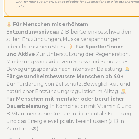
Only for new customers. Not applicable for subscriptions or with other promo
codes.
Für wen ist Curcumin sinnvoll?
Für Menschen mit erhöhtem
Entzündungsniveau
Z. B. bei Gelenkbeschwerden,
stillen Entzündungen, Muskelverspannungen
oder chronischem Stress.
Für Sportler*innen
und Aktive
Zur Unterstützung der Regeneration,
Minderung von oxidativem Stress und Schutz des
Bewegungsapparats nach intensiver Belastung.
Für gesundheitsbewusste Menschen ab 40+
Zur Förderung von Zellschutz, Beweglichkeit und
natürlicher Entzündungsregulation im Alltag.
Für Menschen mit mentaler oder beruflicher
Dauerbelastung
In Kombination mit Vitamin C und
B-Vitaminen kann Curcumin die mentale Erholung
und das Energielevel positiv beeinflussen (z. B. in
Zero Limits®).