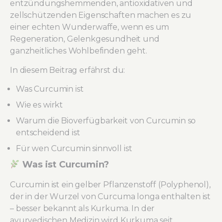
entzündungshemmenden, antioxidativen und
zellschützenden Eigenschaften machen es zu
einer echten Wunderwaffe, wenn es um
Regeneration, Gelenkgesundheit und
ganzheitliches Wohlbefinden geht.
In diesem Beitrag erfährst du:
Was Curcumin ist
Wie es wirkt
Warum die Bioverfügbarkeit von Curcumin so
entscheidend ist
Für wen Curcumin sinnvoll ist
Was ist Curcumin?
Curcumin ist ein gelber Pflanzenstoff (Polyphenol),
der in der Wurzel von Curcuma longa enthalten ist
– besser bekannt als Kurkuma. In der
ayurvedischen Medizin wird Kurkuma seit