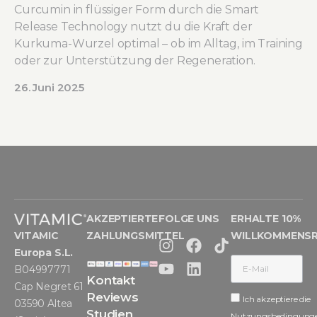
Curcumin in flüssiger Form durch die Smart
Release Technology nutzt du die Kraft der
Kurkuma-Wurzel optimal – ob im Alltag, im Training
oder zur Unterstützung der Regeneration.
26. Juni 2025
AKZEPTIERTE
FOLGE UNS
ERHALTE 10%
VITAMIC
ZAHLUNGSMITTEL
WILLKOMMENS
Europa S.L.
B04997771
Kontakt
Cap Negret 61
Reviews
Ich akzeptiere die
03590 Altea
Studien
Nutzungsbedingung